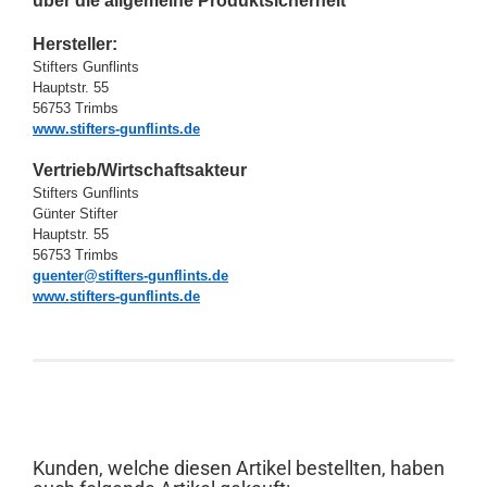
über die allgemeine Produktsicherheit
Hersteller:
Stifters Gunflints
Hauptstr. 55
56753 Trimbs
www.stifters-gunflints.de
Vertrieb/Wirtschaftsakteur
Stifters Gunflints
Günter Stifter
Hauptstr. 55
56753 Trimbs
guenter@stifters-gunflints.de
www.stifters-gunflints.de
Kunden, welche diesen Artikel bestellten, haben