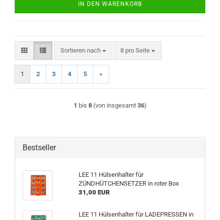
IN DEN WARENKORB
Sortieren nach
pro Seite
Sortieren nach
8 pro Seite
1
2
3
4
5
»
1
bis
8
(von insgesamt
36
)
Bestseller
LEE 11 Hülsenhalter für
ZÜNDHÜTCHENSETZER in roter Box
31,00 EUR
LEE 11 Hülsenhalter für LADEPRESSEN in