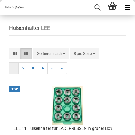
Hülsenhalter LEE
Sortieren nach
pro Seite
Sortieren nach
8 pro Seite
1
2
3
4
5
»
TOP
LEE 11 Hülsenhalter für LADEPRESSEN in grüner Box