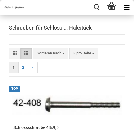
Schrauben für Schloss u. Hakstück
Sortieren nach
pro Seite
Sortieren nach
8 pro Seite
1
2
»
TOP
Schlossschraube 48x9,5