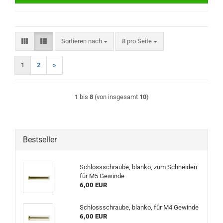
Sortieren nach
pro Seite
Sortieren nach
8 pro Seite
1
2
»
1
bis
8
(von insgesamt
10
)
Bestseller
Schlossschraube, blanko, zum Schneiden
für M5 Gewinde
6,00 EUR
Schlossschraube, blanko, für M4 Gewinde
6,00 EUR