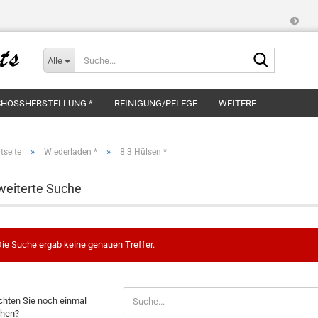
Suche...
Alle
HOSSHERSTELLUNG *
REINIGUNG/PFLEGE
WEITERE
»
»
tseite
Wiederladen *
8.3 Hülsen *
weiterte Suche
ie Suche ergab keine genauen Treffer.
CHTEN
hten Sie noch einmal
hen?