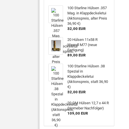
100 Starline Hülsen .357
Mag. in Klappdeckeletui
(Aktionspreis, alter Preis
36,90 €)
32,00 EUR
20 Hülsen 11x58 R
Werndl M77 (neue
Fertigung)
89,00 EUR
100 Starline Hülsen .38
Spezial in
Klappdeckeletui
(Aktionspreis, statt 36,90
€)
32,00 EUR
20 GM Hülsen 12,7 x 44 R
(Horneber Nachfolger)
109,00 EUR