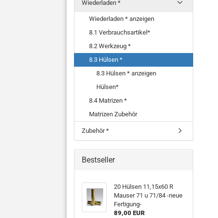
NO
Wiederladen *
EI
SU
Wiederladen * anzeigen
8.1 Verbrauchsartikel*
8.2 Werkzeug *
8.3 Hülsen *
8.3 Hülsen * anzeigen
Hülsen*
8.4 Matrizen *
Matrizen Zubehör
Zubehör *
Bestseller
20 Hülsen 11,15x60 R
Mauser 71 u 71/84 -neue
Fertigung-
89,00 EUR