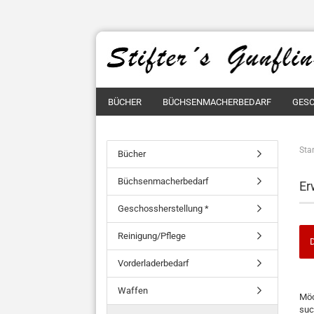
BÜCHER
BÜCHSENMACHERBEDARF
GESC
Star
Bücher
Büchsenmacherbedarf
Er
Geschossherstellung *
Reinigung/Pflege
D
Vorderladerbedarf
MÖ
Waffen
Möc
SIE
suc