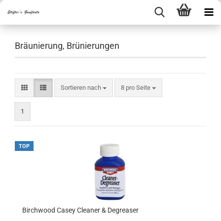
Bräunierung, Brünierungen
Sortieren nach
pro Seite
Sortieren nach
8 pro Seite
1
TOP
Birchwood Casey Cleaner & Degreaser