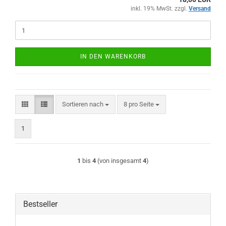
inkl. 19% MwSt. zzgl.
Versand
IN DEN WARENKORB
Sortieren nach
pro Seite
Sortieren nach
8 pro Seite
1
1
bis
4
(von insgesamt
4
)
Bestseller